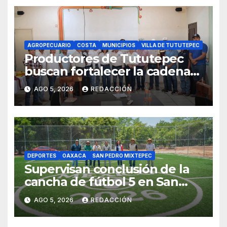
AGROPECUARIO
COSTA
MUNICIPIOS
VILLA DE TUTUTEPEC
Productores de Tututepec
buscan fortalecer la cadena
láctea regional
AGO 5, 2026
REDACCIÓN
DEPORTES
OAXACA
SAN PEDRO MIXTEPEC
Supervisan conclusión de la
cancha de fútbol 5 en San
Andrés Copala, Mixtepec
AGO 5, 2026
REDACCIÓN