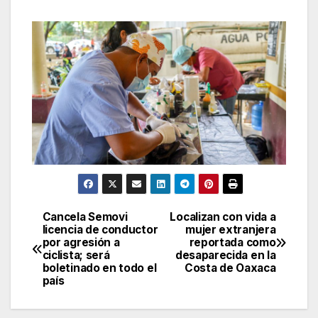
Cancela Semovi
Localizan con vida a
Navegación
licencia de conductor
mujer extranjera
por agresión a
reportada como
de
ciclista; será
desaparecida en la
boletinado en todo el
Costa de Oaxaca
entradas
país