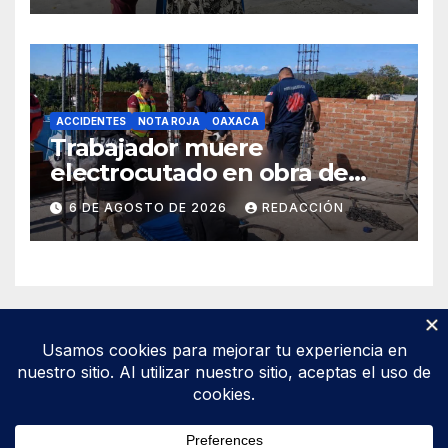
ACCIDENTES
NOTA ROJA
OAXACA
Trabajador muere
electrocutado en obra de
Soledad Etla; dos jóvenes
6 DE AGOSTO DE 2026
REDACCIÓN
resultan gravemente
lesionados