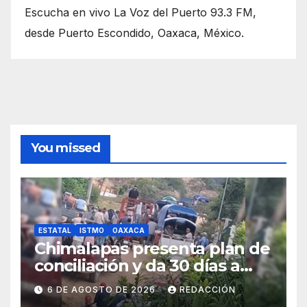
Escucha en vivo La Voz del Puerto 93.3 FM,
desde Puerto Escondido, Oaxaca, México.
You missed
ESTATAL
ISTMO
OAXACA
Chimalapas presenta plan de
conciliación y da 30 días a
ejidos chiapanecos para
6 DE AGOSTO DE 2026
REDACCIÓN
definir situación territorial