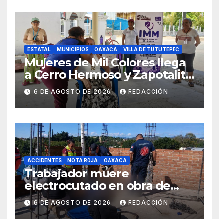
ESTATAL
MUNICIPIOS
OAXACA
VILLA DE TUTUTEPEC
Mujeres de Mil Colores llega
a Cerro Hermoso y Zapotalito
para fortalecer redes de
6 DE AGOSTO DE 2026
REDACCIÓN
apoyo y prevenir violencias
ACCIDENTES
NOTA ROJA
OAXACA
Trabajador muere
electrocutado en obra de
Soledad Etla; dos jóvenes
6 DE AGOSTO DE 2026
REDACCIÓN
resultan gravemente