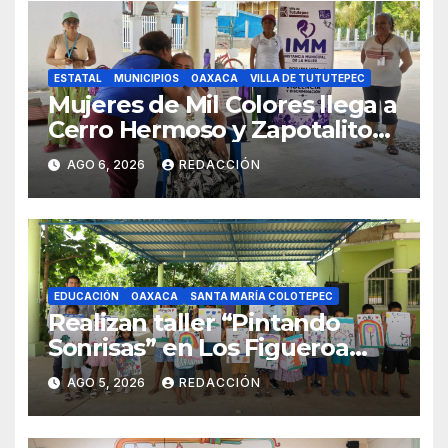
ESTATAL
MUNICIPIOS
OAXACA
VILLA DE TUTUTEPEC
Mujeres de Mil Colores llega a
Cerro Hermoso y Zapotalito
para fortalecer redes de
AGO 6, 2026
REDACCIÓN
apoyo y prevenir violencias
EDUCACIÓN
OAXACA
SANTA MARÍA COLOTEPEC
Realizan taller “Pintando
Sonrisas” en Los Figueroa
como parte del Curso de
AGO 5, 2026
REDACCIÓN
Verano