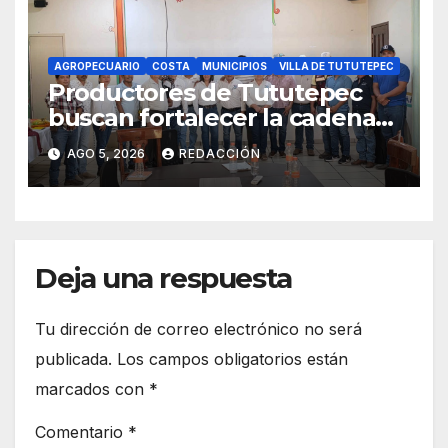
AGROPECUARIO
COSTA
MUNICIPIOS
VILLA DE TUTUTEPEC
Productores de Tututepec
buscan fortalecer la cadena
láctea regional
AGO 5, 2026
REDACCIÓN
Deja una respuesta
Tu dirección de correo electrónico no será
publicada.
Los campos obligatorios están
marcados con
*
Comentario
*