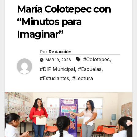
María Colotepec con
“Minutos para
Imaginar”
Por
Redacción
#Colotepec
,
MAR 19, 2026
#DIF Municipal
,
#Escuelas
,
#Estudiantes
,
#Lectura