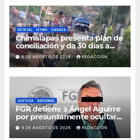
ESTATAL
ISTMO
OAXACA
Chimalapas presenta plan de
conciliación y da 30 días a
ejidos chiapanecos para
6 DE AGOSTO DE 2026
REDACCIÓN
definir situación territorial
JUSTICIA
NACIONAL
FGR detiene a Ángel Aguirre
por presuntamente ocultar
evidencias del caso
6 DE AGOSTO DE 2026
REDACCIÓN
Ayotzinapa