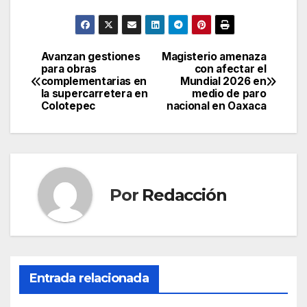
Avanzan gestiones
Magisterio amenaza
Navegación
para obras
con afectar el
complementarias en
Mundial 2026 en
de
la supercarretera en
medio de paro
Colotepec
nacional en Oaxaca
entradas
Por
Redacción
Entrada relacionada