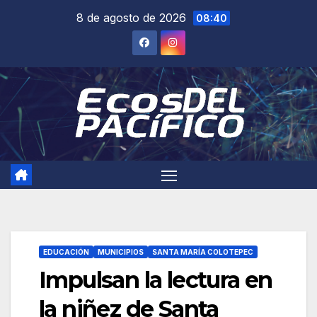
Saltar
8 de agosto de 2026
08:40
al
contenido
EDUCACIÓN
MUNICIPIOS
SANTA MARÍA COLOTEPEC
Impulsan la lectura en
la niñez de Santa