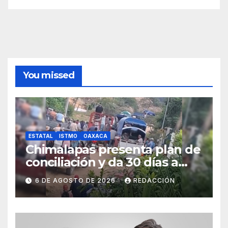
You missed
ESTATAL
ISTMO
OAXACA
Chimalapas presenta plan de
conciliación y da 30 días a
ejidos chiapanecos para
6 DE AGOSTO DE 2026
REDACCIÓN
definir situación territorial