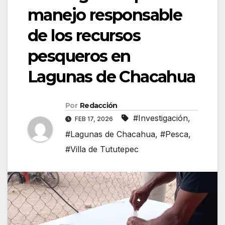
manejo responsable
de los recursos
pesqueros en
Lagunas de Chacahua
Por
Redacción
#Investigación
,
FEB 17, 2026
#Lagunas de Chacahua
,
#Pesca
,
#Villa de Tututepec