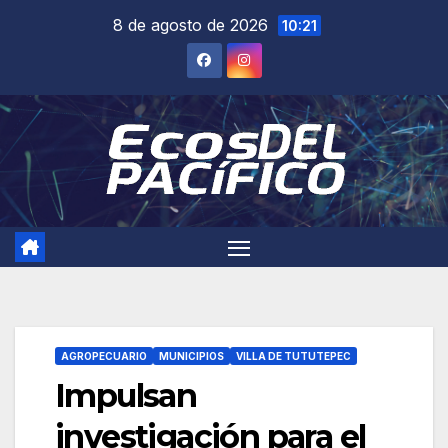
Saltar
8 de agosto de 2026
10:21
al
contenido
AGROPECUARIO
MUNICIPIOS
VILLA DE TUTUTEPEC
Impulsan
investigación para el