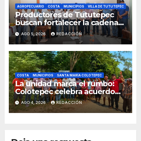
AGROPECUARIO
COSTA
MUNICIPIOS
VILLA DE TUTUTEPEC
Productores de Tututepec
buscan fortalecer la cadena
láctea regional
AGO 5, 2026
REDACCIÓN
COSTA
MUNICIPIOS
SANTA MARÍA COLOTEPEC
La unidad marca el rumbo:
Colotepec celebra acuerdo
de límites entre
AGO 4, 2026
REDACCIÓN
comunidades