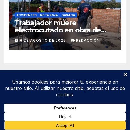
ACCIDENTES
NOTA ROJA
OAXACA
Trabajador muere
electrocutado en obra de
Soledad Etla; dos jóvenes
6 DE AGOSTO DE 2026
REDACCIÓN
resultan gravemente
lesionados
Funciona gracias a WordPress
|
Tema: Newsup de
Themeansar