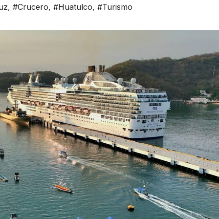
uz
,
#Crucero
,
#Huatulco
,
#Turismo