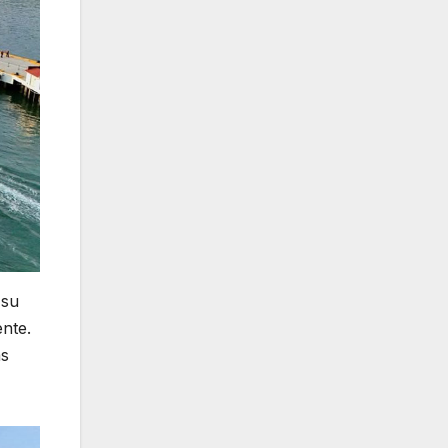
 su
nte.
as