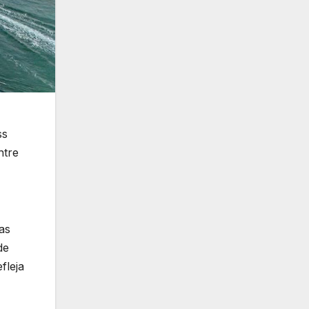
ss
ntre
as
de
fleja