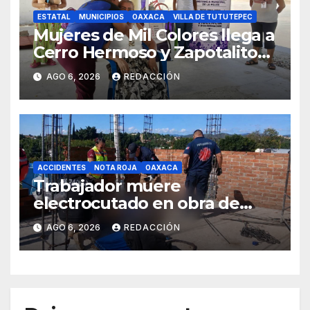
ESTATAL
MUNICIPIOS
OAXACA
VILLA DE TUTUTEPEC
Mujeres de Mil Colores llega a
Cerro Hermoso y Zapotalito
para fortalecer redes de
AGO 6, 2026
REDACCIÓN
apoyo y prevenir violencias
ACCIDENTES
NOTA ROJA
OAXACA
Trabajador muere
electrocutado en obra de
Soledad Etla; dos jóvenes
AGO 6, 2026
REDACCIÓN
resultan gravemente
lesionados