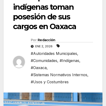
indígenas toman
posesión de sus
cargos en Oaxaca
Por
Redacción
ENE 2, 2026
#Autoridades Municipales
,
#Comunidades
,
#Indígenas
,
#Oaxaca
,
#Sistemas Normativos Internos
,
#Usos y Costumbres