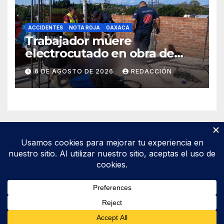
ACCIDENTES
NOTA ROJA
OAXACA
Trabajador muere
electrocutado en obra de
Soledad Etla; dos jóvenes
6 DE AGOSTO DE 2026
REDACCIÓN
resultan gravemente
lesionados
Funciona gracias a WordPress
|
Tema: Newsup de
Themeansar