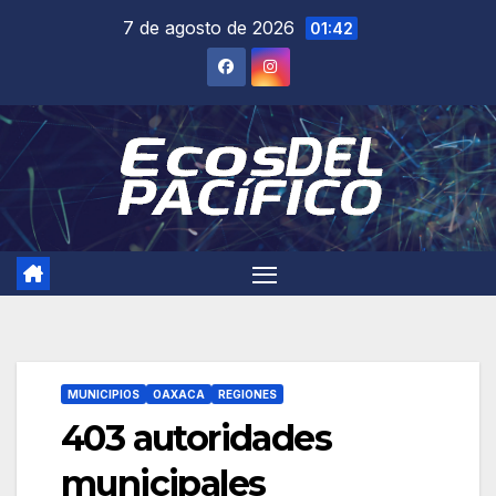
Saltar
7 de agosto de 2026
01:42
al
contenido
MUNICIPIOS
OAXACA
REGIONES
403 autoridades
municipales