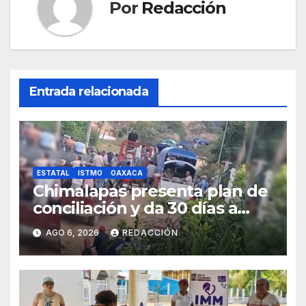
Por
Redacción
Entrada relacionada
ESTATAL
ISTMO
OAXACA
Chimalapas presenta plan de
conciliación y da 30 días a
ejidos chiapanecos para
AGO 6, 2026
REDACCIÓN
definir situación territorial