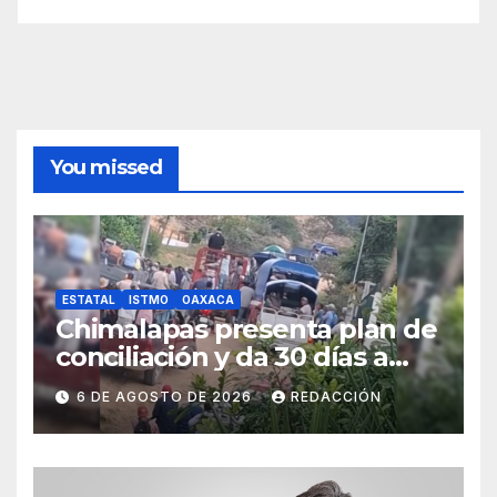
You missed
ESTATAL
ISTMO
OAXACA
Chimalapas presenta plan de
conciliación y da 30 días a
ejidos chiapanecos para
6 DE AGOSTO DE 2026
REDACCIÓN
definir situación territorial