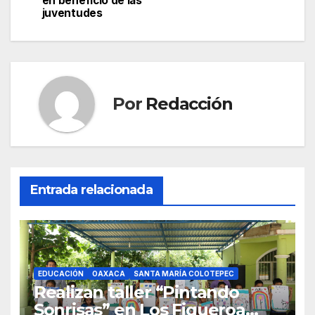
en beneficio de las
entradas
juventudes
Por
Redacción
Entrada relacionada
EDUCACIÓN
OAXACA
SANTA MARÍA COLOTEPEC
Realizan taller “Pintando
Sonrisas” en Los Figueroa