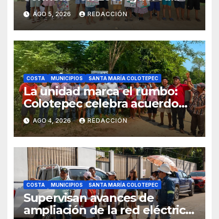
como parte del Curso de
AGO 5, 2026
REDACCIÓN
Verano
COSTA
MUNICIPIOS
SANTA MARÍA COLOTEPEC
La unidad marca el rumbo:
Colotepec celebra acuerdo
de límites entre
AGO 4, 2026
REDACCIÓN
comunidades
COSTA
MUNICIPIOS
SANTA MARÍA COLOTEPEC
Supervisan avances de
ampliación de la red eléctrica