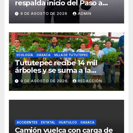
respalda inicio del Paso a
Desnivel Monumento a
9 DE AGOSTO DE 2026
ADMIN
Juárez
ECOLOGÍA
OAXACA
VILLA DE TUTUTEPEC
Tututepec recibe 14 mil
árboles y se suma a la
Jornada Nacional de
9 DE AGOSTO DE 2026
REDACCIÓN
Reforestación 2026
ACCIDENTES
ESTATAL
HUATULCO
OAXACA
Camión vuelca con carga de