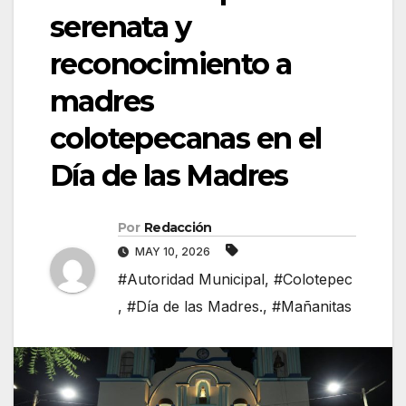
serenata y
reconocimiento a
madres
colotepecanas en el
Día de las Madres
Por
Redacción
MAY 10, 2026
#Autoridad Municipal
,
#Colotepec
,
#Día de las Madres.
,
#Mañanitas