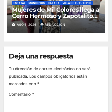
ESTATAL
MUNICIPIOS
OAXACA
VILLA DE TUTUTEPEC
Mujeres de Mil Colores llega a
Cerro Hermoso y Zapotalito
para fortalecer redes de
AGO 6, 2026
REDACCIÓN
apoyo y prevenir violencias
Deja una respuesta
Tu dirección de correo electrónico no será
publicada.
Los campos obligatorios están
marcados con
*
Comentario
*