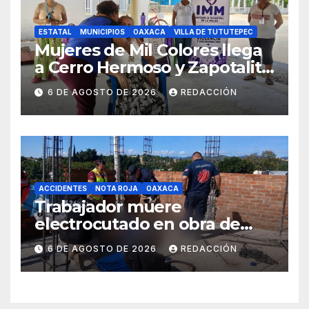
ESTATAL
MUNICIPIOS
OAXACA
VILLA DE TUTUTEPEC
Mujeres de Mil Colores llega
a Cerro Hermoso y Zapotalito
para fortalecer redes de
6 DE AGOSTO DE 2026
REDACCIÓN
apoyo y prevenir violencias
ACCIDENTES
NOTA ROJA
OAXACA
Trabajador muere
electrocutado en obra de
Soledad Etla; dos jóvenes
6 DE AGOSTO DE 2026
REDACCIÓN
resultan gravemente
lesionados