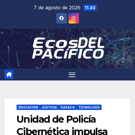
Saltar
7 de agosto de 2026
11:40
al
contenido
EDUCACIÓN
JUSTICIA
OAXACA
TECNOLOGÍA
Unidad de Policía
Cibernética impulsa