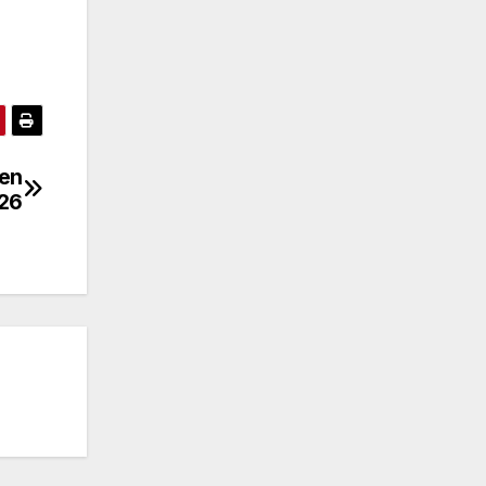
 en
026