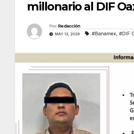
millonario al DIF O
Por
Redacción
#Banamex
,
#DIF 
MAY 13, 2026