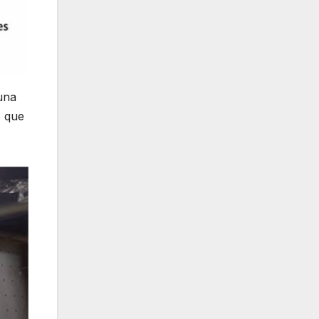
una
o que