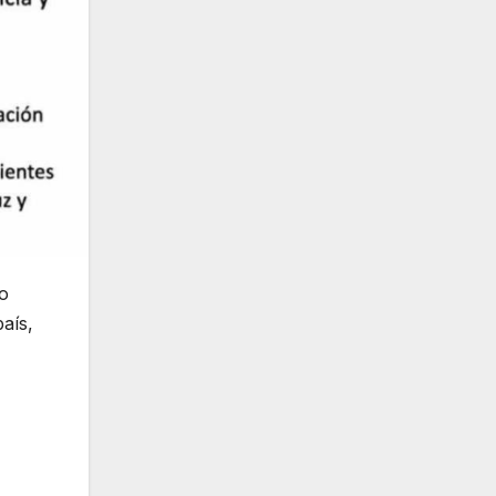
do
aís,