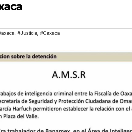
axaca
Oaxaca
,
#Justicia
,
#Oaxaca