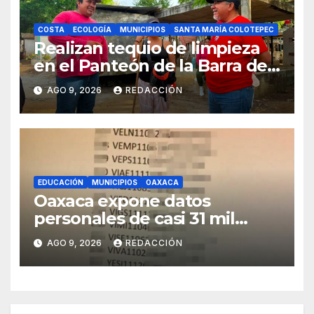
COSTA
ECOLOGÍA
MUNICIPIOS
SANTA MARÍA COLOTEPEC
Realizan tequio de limpieza
en el Panteón de la Barra de
Colotepec
AGO 9, 2026
REDACCIÓN
EDUCACIÓN
MUNICIPIOS
OAXACA
Oaxaca expone datos
personales de casi 31 mil
adolescentes en resultados
AGO 9, 2026
REDACCIÓN
de bachillerato