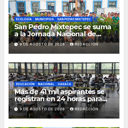
ECOLOGÍA
MUNICIPIOS
SAN PEDRO MIXTEPEC
San Pedro Mixtepec se suma
a la Jornada Nacional de
Reforestación 2026
9 DE AGOSTO DE 2026
REDACCIÓN
EDUCACIÓN
NACIONAL
OAXACA
Más de 41 mil aspirantes se
registran en 24 horas para
repetir examen de la UNAM
9 DE AGOSTO DE 2026
REDACCIÓN