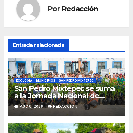
Por
Redacción
Entrada relacionada
ECOLOGÍA
MUNICIPIOS
SAN PEDRO MIXTEPEC
San Pedro Mixtepec se suma
a la Jornada Nacional de
Reforestación 2026
AGO 9, 2026
REDACCIÓN