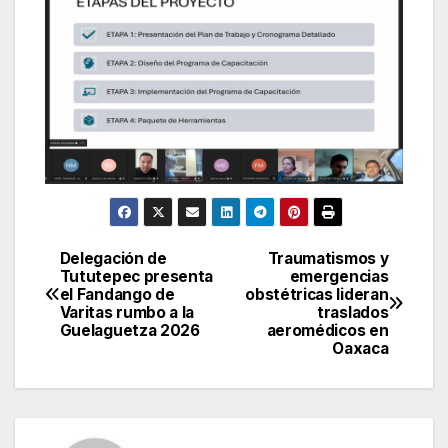
Delegación de
Traumatismos y
Navegación
Tututepec presenta
emergencias
el Fandango de
obstétricas lideran
de
Varitas rumbo a la
traslados
Guelaguetza 2026
aeromédicos en
entradas
Oaxaca