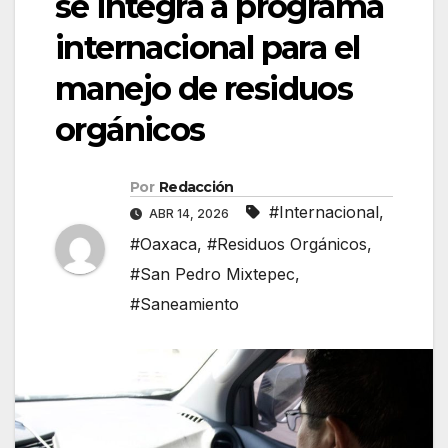
se integra a programa
internacional para el
manejo de residuos
orgánicos
Por
Redacción
#Internacional
,
ABR 14, 2026
#Oaxaca
,
#Residuos Orgánicos
,
#San Pedro Mixtepec
,
#Saneamiento