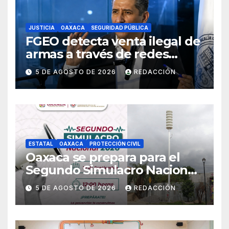
JUSTICIA
OAXACA
SEGURIDAD PÚBLICA
FGEO detecta venta ilegal de
armas a través de redes
sociales; inicia
5 DE AGOSTO DE 2026
REDACCIÓN
investigaciones y advierte
riesgos
ESTATAL
OAXACA
PROTECCIÓN CIVIL
Oaxaca se prepara para el
Segundo Simulacro Nacional
2026, que se realizará el 19 de
5 DE AGOSTO DE 2026
REDACCIÓN
septiembre