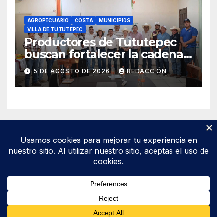
AGROPECUARIO
COSTA
MUNICIPIOS
VILLA DE TUTUTEPEC
Productores de Tututepec
buscan fortalecer la cadena
láctea regional
5 DE AGOSTO DE 2026
REDACCIÓN
Funciona gracias a WordPress
|
Tema: Newsup de
Themeansar