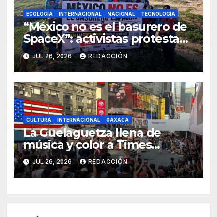
ECOLOGÍA
INTERNACIONAL
NACIONAL
TECNOLOGÍA
“México no es el basurero de
SpaceX”: activistas protestan
por desechos espaciales en
JUL 26, 2026
REDACCIÓN
playas nacionales; Bárcena
responde
CULTURA
INTERNACIONAL
OAXACA
La Guelaguetza llena de
música y color a Times
Square en un histórico
JUL 26, 2026
REDACCIÓN
encuentro cultural