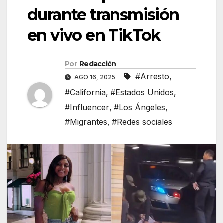
durante transmisión
en vivo en TikTok
Por
Redacción
#Arresto
,
AGO 16, 2025
#California
,
#Estados Unidos
,
#Influencer
,
#Los Ángeles
,
#Migrantes
,
#Redes sociales