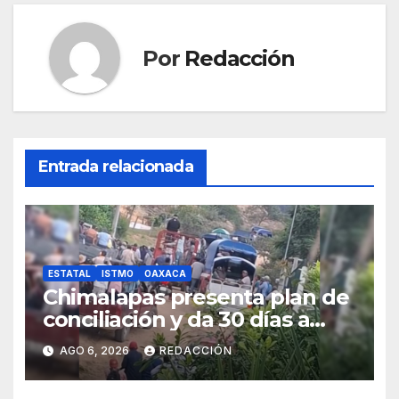
Por
Redacción
Entrada relacionada
ESTATAL
ISTMO
OAXACA
Chimalapas presenta plan de
conciliación y da 30 días a
ejidos chiapanecos para
AGO 6, 2026
REDACCIÓN
definir situación territorial