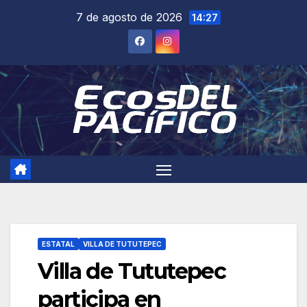
Saltar
7 de agosto de 2026
14:27
al
contenido
ESTATAL
VILLA DE TUTUTEPEC
Villa de Tututepec
participa en