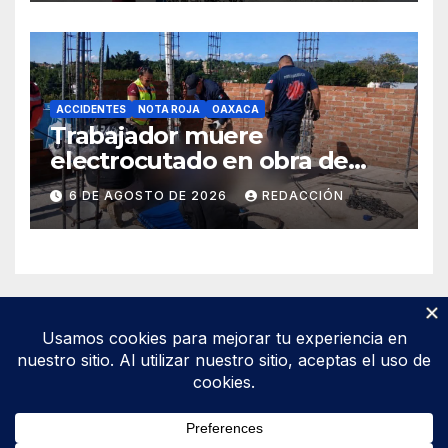
ACCIDENTES
NOTA ROJA
OAXACA
Trabajador muere
electrocutado en obra de
Soledad Etla; dos jóvenes
6 DE AGOSTO DE 2026
REDACCIÓN
resultan gravemente
lesionados