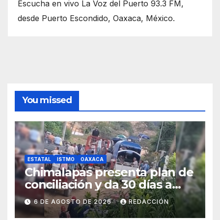
Escucha en vivo La Voz del Puerto 93.3 FM,
desde Puerto Escondido, Oaxaca, México.
You missed
ESTATAL
ISTMO
OAXACA
Chimalapas presenta plan de
conciliación y da 30 días a
ejidos chiapanecos para
6 DE AGOSTO DE 2026
REDACCIÓN
definir situación territorial