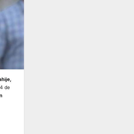
hije,
14 de
n