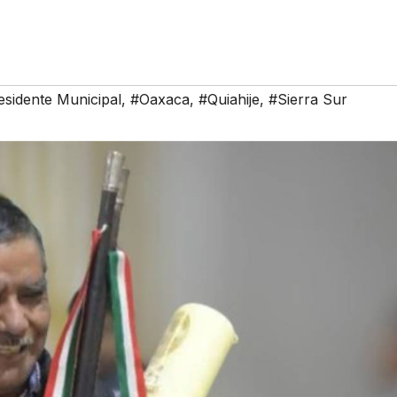
esidente Municipal
,
#Oaxaca
,
#Quiahije
,
#Sierra Sur