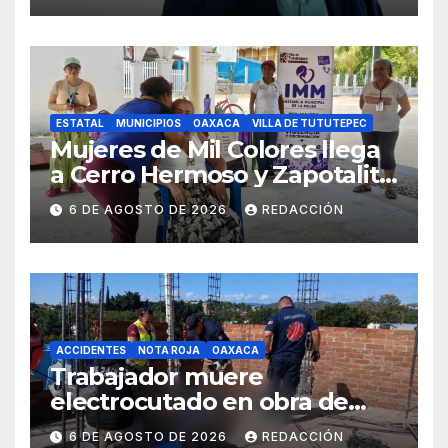
ESTATAL
MUNICIPIOS
OAXACA
VILLA DE TUTUTEPEC
Mujeres de Mil Colores llega
a Cerro Hermoso y Zapotalito
para fortalecer redes de
6 DE AGOSTO DE 2026
REDACCIÓN
apoyo y prevenir violencias
ACCIDENTES
NOTA ROJA
OAXACA
Trabajador muere
electrocutado en obra de
Soledad Etla; dos jóvenes
6 DE AGOSTO DE 2026
REDACCIÓN