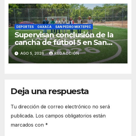
DEPORTES
OAXACA
SAN PEDRO MIXTEPEC
Supervisan conclusión de la
cancha de fútbol 5 en San
Andrés Copala, Mixtepec
AGO 5, 2026
REDACCIÓN
Deja una respuesta
Tu dirección de correo electrónico no será
publicada.
Los campos obligatorios están
marcados con
*