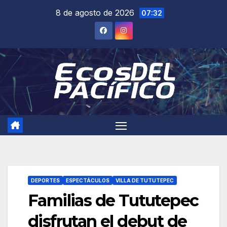
Saltar
8 de agosto de 2026
07:32
al
contenido
DEPORTES
ESPECTÁCULOS
VILLA DE TUTUTEPEC
Familias de Tututepec
disfrutan el debut de