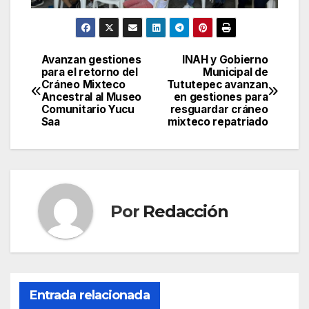
Avanzan gestiones
INAH y Gobierno
Navegación
para el retorno del
Municipal de
Cráneo Mixteco
Tututepec avanzan
de
Ancestral al Museo
en gestiones para
Comunitario Yucu
resguardar cráneo
entradas
Saa
mixteco repatriado
Por
Redacción
Entrada relacionada