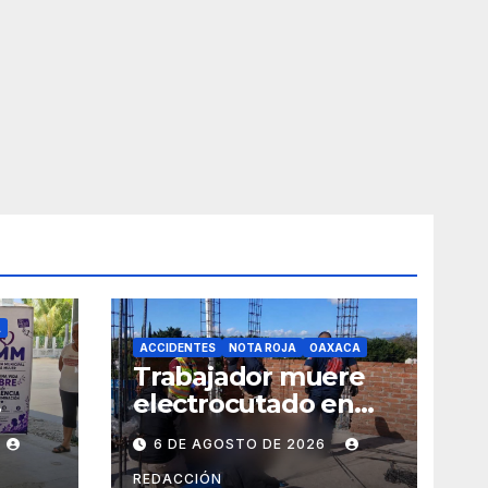
A
ACCIDENTES
NOTA ROJA
OAXACA
Trabajador muere
electrocutado en
y
obra de Soledad
6 DE AGOSTO DE 2026
Etla; dos jóvenes
s de
resultan
REDACCIÓN