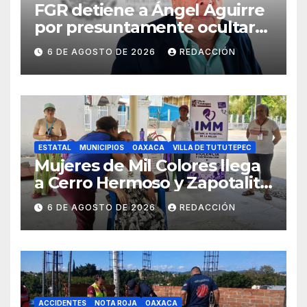
FGR detiene a Ángel Aguirre
por presuntamente ocultar
evidencias del caso
6 DE AGOSTO DE 2026
REDACCIÓN
Ayotzinapa
ESTATAL
MUNICIPIOS
OAXACA
VILLA DE TUTUTEPEC
Mujeres de Mil Colores llega
a Cerro Hermoso y Zapotalito
para fortalecer redes de
6 DE AGOSTO DE 2026
REDACCIÓN
apoyo y prevenir violencias
ACCIDENTES
NOTA ROJA
OAXACA