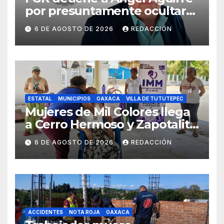
por presuntamente ocultar
evidencias del caso
6 DE AGOSTO DE 2026
REDACCIÓN
Ayotzinapa
ESTATAL
MUNICIPIOS
OAXACA
VILLA DE TUTUTEPEC
Mujeres de Mil Colores llega
a Cerro Hermoso y Zapotalito
para fortalecer redes de
6 DE AGOSTO DE 2026
REDACCIÓN
apoyo y prevenir violencias
ACCIDENTES
NOTA ROJA
OAXACA