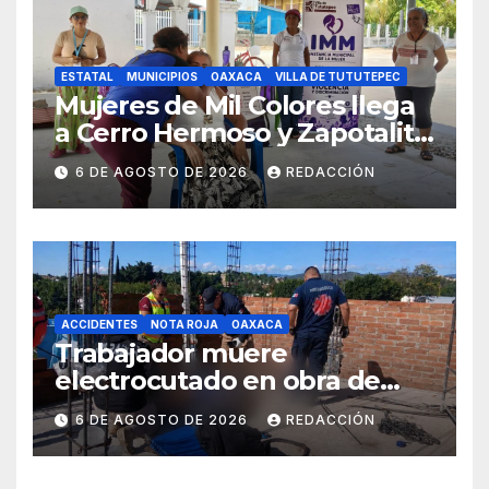
ESTATAL
MUNICIPIOS
OAXACA
VILLA DE TUTUTEPEC
Mujeres de Mil Colores llega
a Cerro Hermoso y Zapotalito
para fortalecer redes de
6 DE AGOSTO DE 2026
REDACCIÓN
apoyo y prevenir violencias
ACCIDENTES
NOTA ROJA
OAXACA
Trabajador muere
electrocutado en obra de
Soledad Etla; dos jóvenes
6 DE AGOSTO DE 2026
REDACCIÓN
resultan gravemente
lesionados