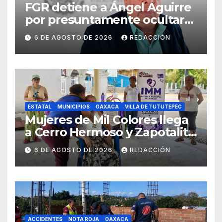
FGR detiene a Ángel Aguirre
por presuntamente ocultar
evidencias del caso
6 DE AGOSTO DE 2026
REDACCIÓN
Ayotzinapa
ESTATAL
MUNICIPIOS
OAXACA
VILLA DE TUTUTEPEC
Mujeres de Mil Colores llega
a Cerro Hermoso y Zapotalito
para fortalecer redes de
6 DE AGOSTO DE 2026
REDACCIÓN
apoyo y prevenir violencias
ACCIDENTES
NOTA ROJA
OAXACA