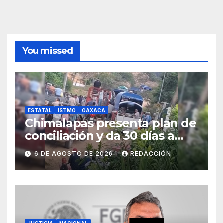
You missed
ESTATAL
ISTMO
OAXACA
Chimalapas presenta plan de
conciliación y da 30 días a
ejidos chiapanecos para
6 DE AGOSTO DE 2026
REDACCIÓN
definir situación territorial