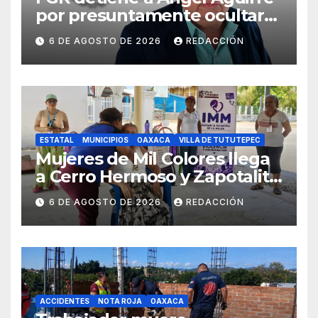
por presuntamente ocultar
evidencias del caso
6 DE AGOSTO DE 2026
REDACCIÓN
Ayotzinapa
ESTATAL
MUNICIPIOS
OAXACA
VILLA DE TUTUTEPEC
Mujeres de Mil Colores llega
a Cerro Hermoso y Zapotalito
para fortalecer redes de
6 DE AGOSTO DE 2026
REDACCIÓN
apoyo y prevenir violencias
ACCIDENTES
NOTA ROJA
OAXACA