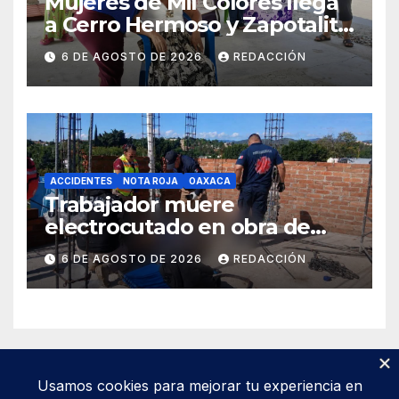
Mujeres de Mil Colores llega
a Cerro Hermoso y Zapotalito
para fortalecer redes de
6 DE AGOSTO DE 2026
REDACCIÓN
apoyo y prevenir violencias
ACCIDENTES
NOTA ROJA
OAXACA
Trabajador muere
electrocutado en obra de
Soledad Etla; dos jóvenes
6 DE AGOSTO DE 2026
REDACCIÓN
resultan gravemente
lesionados