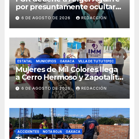
por presuntamente ocultar
evidencias del caso
6 DE AGOSTO DE 2026
REDACCIÓN
Ayotzinapa
ESTATAL
MUNICIPIOS
OAXACA
VILLA DE TUTUTEPEC
Mujeres de Mil Colores llega
a Cerro Hermoso y Zapotalito
para fortalecer redes de
6 DE AGOSTO DE 2026
REDACCIÓN
apoyo y prevenir violencias
ACCIDENTES
NOTA ROJA
OAXACA