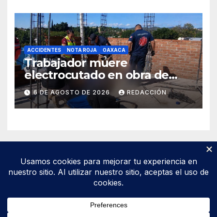
ACCIDENTES
NOTA ROJA
OAXACA
Trabajador muere
electrocutado en obra de
Soledad Etla; dos jóvenes
6 DE AGOSTO DE 2026
REDACCIÓN
resultan gravemente
lesionados