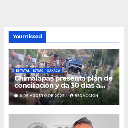
You missed
ESTATAL
ISTMO
OAXACA
Chimalapas presenta plan de
conciliación y da 30 días a
ejidos chiapanecos para
6 DE AGOSTO DE 2026
REDACCIÓN
definir situación territorial