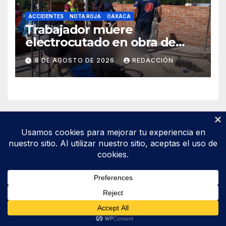
ACCIDENTES
NOTA ROJA
OAXACA
Trabajador muere
electrocutado en obra de
Soledad Etla; dos jóvenes
6 DE AGOSTO DE 2026
REDACCIÓN
resultan gravemente
lesionados
Funciona gracias a WordPress
|
Tema: Newsup de
Themeansar