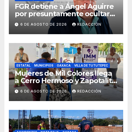
FGR detiene a Ángel Aguirre
por presuntamente ocultar
evidencias del caso
6 DE AGOSTO DE 2026
REDACCIÓN
Ayotzinapa
ESTATAL
MUNICIPIOS
OAXACA
VILLA DE TUTUTEPEC
Mujeres de Mil Colores llega
a Cerro Hermoso y Zapotalito
para fortalecer redes de
6 DE AGOSTO DE 2026
REDACCIÓN
apoyo y prevenir violencias