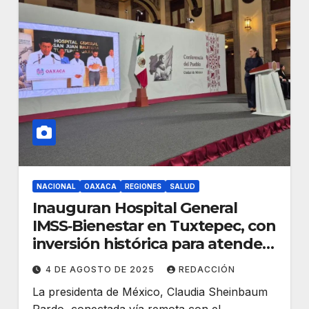
NACIONAL
OAXACA
REGIONES
SALUD
Inauguran Hospital General
IMSS‑Bienestar en Tuxtepec, con
inversión histórica para atender
a más de 1 millón de personas
4 DE AGOSTO DE 2025
REDACCIÓN
La presidenta de México, Claudia Sheinbaum
Pardo, conectada vía remota con el