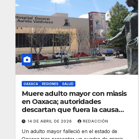
OAXACA
REGIONES
SALUD
Muere adulto mayor con miasis
en Oaxaca; autoridades
descartan que fuera la causa
directa
14 DE ABRIL DE 2026
REDACCIÓN
Un adulto mayor falleció en el estado de
Oaxaca tras presentar un cuadro de miasis,