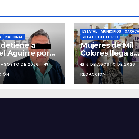
ESTATAL
MUNICIPIOS
OAXAC
A
NACIONAL
VILLA DE TUTUTEPEC
detiene a
Mujeres de Mil
l Aguirre por
Colores llega a
suntamente
Cerro Hermoso 
E AGOSTO DE 2026
6 DE AGOSTO DE 2026
tar evidencias
Zapotalito para
caso Ayotzinapa
fortalecer rede
CIÓN
REDACCIÓN
apoyo y preveni
violencias