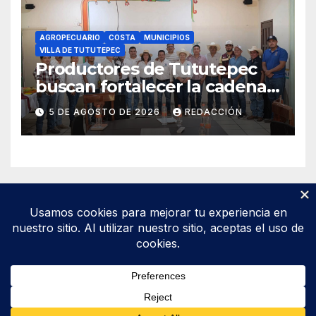
AGROPECUARIO
COSTA
MUNICIPIOS
VILLA DE TUTUTEPEC
Productores de Tututepec
buscan fortalecer la cadena
láctea regional
5 DE AGOSTO DE 2026
REDACCIÓN