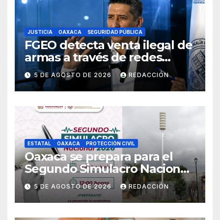
JUSTICIA
OAXACA
SEGURIDAD PÚBLICA
FGEO detecta venta ilegal de
armas a través de redes
sociales; inicia
5 DE AGOSTO DE 2026
REDACCIÓN
investigaciones y advierte
riesgos
ESTATAL
OAXACA
PROTECCIÓN CIVIL
Oaxaca se prepara para el
Segundo Simulacro Nacional
2026, que se realizará el 19 de
5 DE AGOSTO DE 2026
REDACCIÓN
septiembre