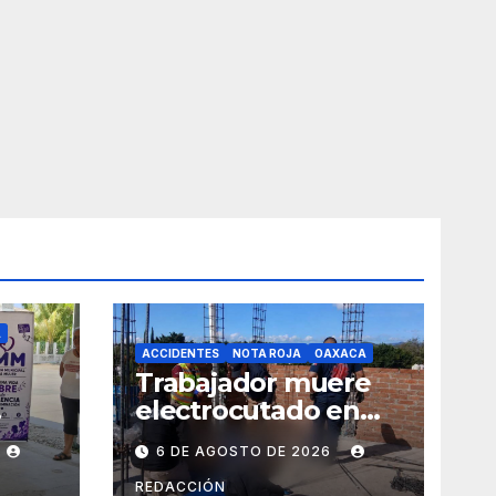
A
ACCIDENTES
NOTA ROJA
OAXACA
Trabajador muere
electrocutado en
y
obra de Soledad
6 DE AGOSTO DE 2026
Etla; dos jóvenes
s de
resultan
REDACCIÓN