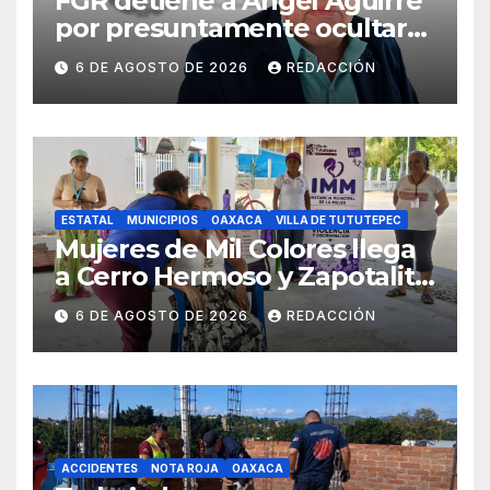
FGR detiene a Ángel Aguirre
por presuntamente ocultar
evidencias del caso
6 DE AGOSTO DE 2026
REDACCIÓN
Ayotzinapa
ESTATAL
MUNICIPIOS
OAXACA
VILLA DE TUTUTEPEC
Mujeres de Mil Colores llega
a Cerro Hermoso y Zapotalito
para fortalecer redes de
6 DE AGOSTO DE 2026
REDACCIÓN
apoyo y prevenir violencias
ACCIDENTES
NOTA ROJA
OAXACA