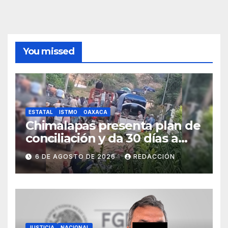
You missed
ESTATAL
ISTMO
OAXACA
Chimalapas presenta plan de
conciliación y da 30 días a
ejidos chiapanecos para
6 DE AGOSTO DE 2026
REDACCIÓN
definir situación territorial
JUSTICIA
NACIONAL