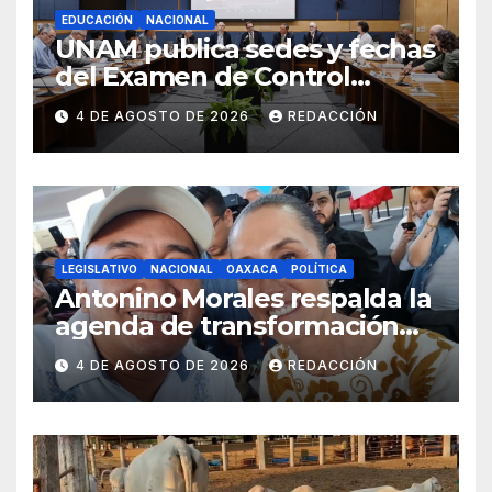
EDUCACIÓN
NACIONAL
UNAM publica sedes y fechas
del Examen de Control
Presencial; aplicarán la
4 DE AGOSTO DE 2026
REDACCIÓN
evaluación del 12 al 19 de
agosto
LEGISLATIVO
NACIONAL
OAXACA
POLÍTICA
Antonino Morales respalda la
agenda de transformación
durante gira presidencial por
4 DE AGOSTO DE 2026
REDACCIÓN
Oaxaca