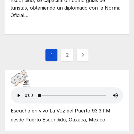
Escondido, se capacitaron como guías de
turistas, obteniendo un diplomado con la Norma
Oficial…
Paginación
1
2
de
entradas
Escucha en vivo La Voz del Puerto 93.3 FM,
desde Puerto Escondido, Oaxaca, México.