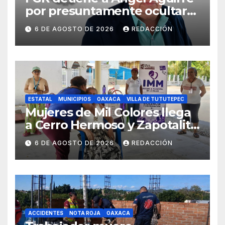
por presuntamente ocultar
evidencias del caso
6 DE AGOSTO DE 2026
REDACCIÓN
Ayotzinapa
ESTATAL
MUNICIPIOS
OAXACA
VILLA DE TUTUTEPEC
Mujeres de Mil Colores llega
a Cerro Hermoso y Zapotalito
para fortalecer redes de
6 DE AGOSTO DE 2026
REDACCIÓN
apoyo y prevenir violencias
ACCIDENTES
NOTA ROJA
OAXACA