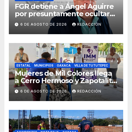
FGR detiene a Ángel Aguirre
por presuntamente ocultar
evidencias del caso
6 DE AGOSTO DE 2026
REDACCIÓN
Ayotzinapa
ESTATAL
MUNICIPIOS
OAXACA
VILLA DE TUTUTEPEC
Mujeres de Mil Colores llega
a Cerro Hermoso y Zapotalito
para fortalecer redes de
6 DE AGOSTO DE 2026
REDACCIÓN
apoyo y prevenir violencias