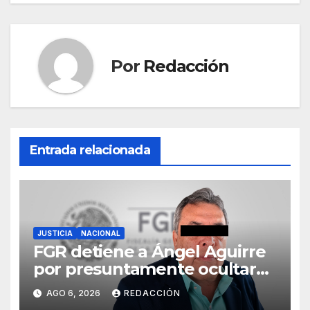
Por
Redacción
Entrada relacionada
JUSTICIA
NACIONAL
FGR detiene a Ángel Aguirre
por presuntamente ocultar
evidencias del caso
AGO 6, 2026
REDACCIÓN
Ayotzinapa