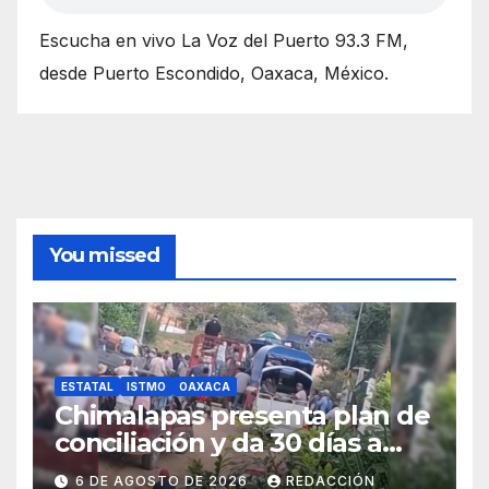
Escucha en vivo La Voz del Puerto 93.3 FM,
desde Puerto Escondido, Oaxaca, México.
You missed
ESTATAL
ISTMO
OAXACA
Chimalapas presenta plan de
conciliación y da 30 días a
ejidos chiapanecos para
6 DE AGOSTO DE 2026
REDACCIÓN