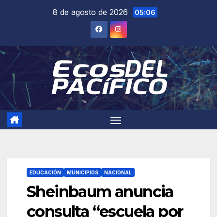
Saltar
8 de agosto de 2026
05:06
al
contenido
EDUCACIÓN
MUNICIPIOS
NACIONAL
Sheinbaum anuncia
consulta “escuela por