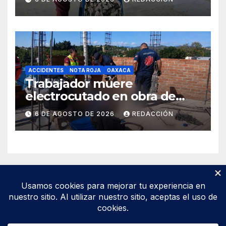
apoyo y prevenir violencias
ACCIDENTES
NOTA ROJA
OAXACA
Trabajador muere
electrocutado en obra de
Soledad Etla; dos jóvenes
6 DE AGOSTO DE 2026
REDACCIÓN
resultan gravemente
lesionados