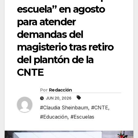
escuela” en agosto
para atender
demandas del
magisterio tras retiro
del plantón de la
CNTE
Por
Redacción
JUN 20, 2026
#Claudia Sheinbaum
,
#CNTE
,
#Educación
,
#Escuelas