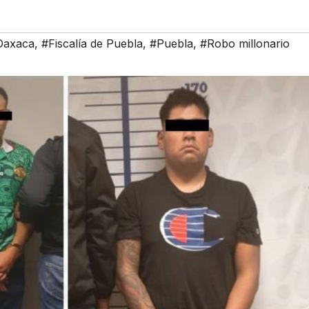
Oaxaca
,
#Fiscalía de Puebla
,
#Puebla
,
#Robo millonario