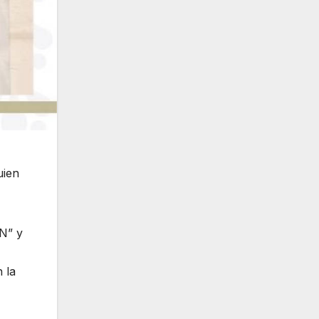
uien
“N” y
 la