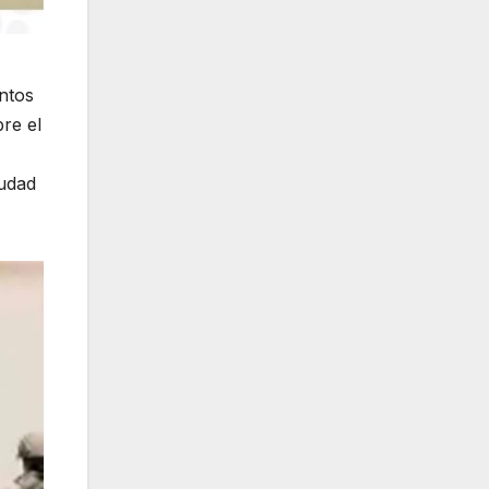
untos
re el
iudad