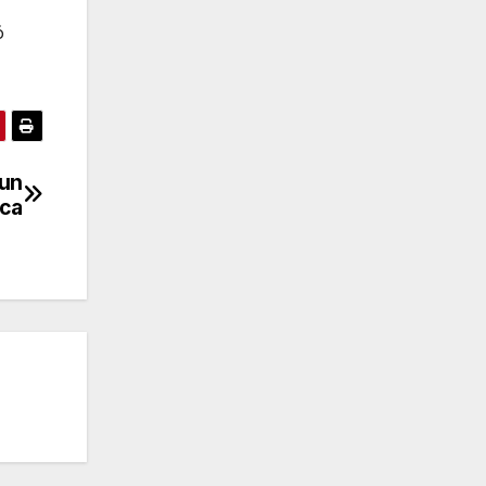
ó
 un
aca