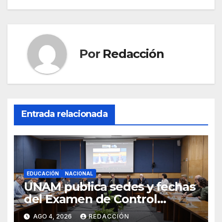
Por
Redacción
Entrada relacionada
EDUCACIÓN
NACIONAL
UNAM publica sedes y fechas
del Examen de Control
Presencial; aplicarán la
AGO 4, 2026
REDACCIÓN