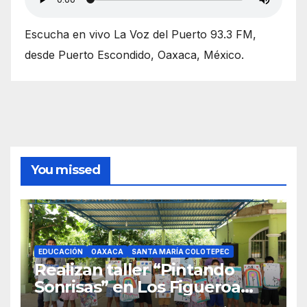
Escucha en vivo La Voz del Puerto 93.3 FM,
desde Puerto Escondido, Oaxaca, México.
You missed
EDUCACIÓN
OAXACA
SANTA MARÍA COLOTEPEC
Realizan taller “Pintando
Sonrisas” en Los Figueroa
como parte del Curso de