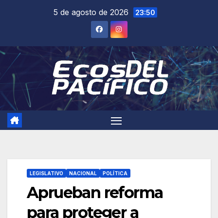
Saltar
5 de agosto de 2026
23:50
al
contenido
LEGISLATIVO
NACIONAL
POLÍTICA
Aprueban reforma
para proteger a