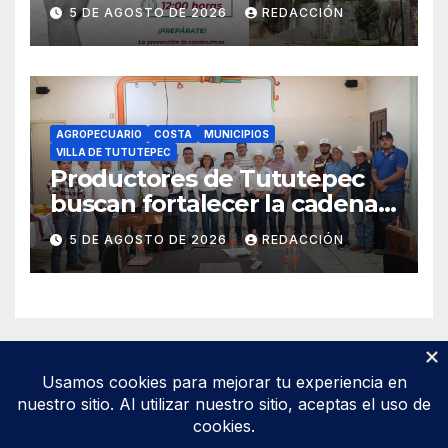
2026, que se realizará el 19 de
5 DE AGOSTO DE 2026
REDACCIÓN
septiembre
AGROPECUARIO
COSTA
MUNICIPIOS
VILLA DE TUTUTEPEC
Productores de Tututepec
buscan fortalecer la cadena
láctea regional
5 DE AGOSTO DE 2026
REDACCIÓN