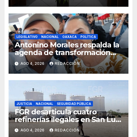
evaluación del 12 al 19 de
agosto
LEGISLATIVO
NACIONAL
OAXACA
POLÍTICA
Antonino Morales respalda la
agenda de transformación
durante gira presidencial por
AGO 4, 2026
REDACCIÓN
Oaxaca
JUSTICIA
NACIONAL
SEGURIDAD PÚBLICA
FGR desarticula cuatro
refinerías ilegales en San Luis
Potosí, Hidalgo y Morelos
AGO 4, 2026
REDACCIÓN