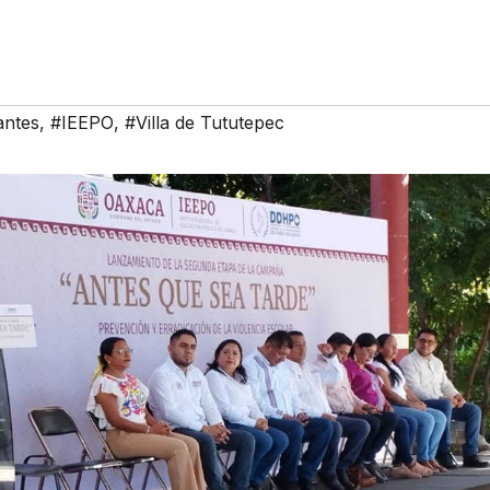
antes
,
#IEEPO
,
#Villa de Tututepec