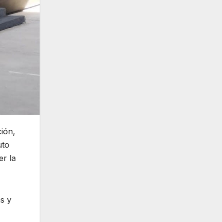
ción,
uto
er la
s y