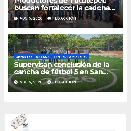
Productores de Tututepec
buscan fortalecer la cadena
láctea regional
AGO 5, 2026
REDACCIÓN
DEPORTES
OAXACA
SAN PEDRO MIXTEPEC
Supervisan conclusión de la
cancha de fútbol 5 en San
Andrés Copala, Mixtepec
AGO 5, 2026
REDACCIÓN