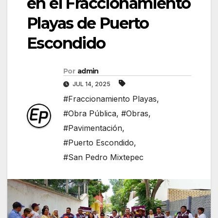
en el Fraccionamiento
Playas de Puerto
Escondido
Por
admin
JUL 14, 2025
#Fraccionamiento Playas
,
#Obra Pública
,
#Obras
,
#Pavimentación
,
#Puerto Escondido
,
#San Pedro Mixtepec