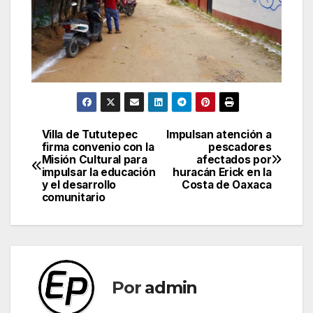
Villa de Tututepec
Impulsan atención a
Navegación
firma convenio con la
pescadores
Misión Cultural para
afectados por
de
impulsar la educación
huracán Erick en la
y el desarrollo
Costa de Oaxaca
entradas
comunitario
Por
admin