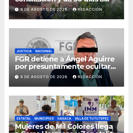
ejidos chiapanecos para
6 DE AGOSTO DE 2026
REDACCIÓN
definir situación territorial
JUSTICIA
NACIONAL
FGR detiene a Ángel Aguirre
por presuntamente ocultar
evidencias del caso
6 DE AGOSTO DE 2026
REDACCIÓN
Ayotzinapa
ESTATAL
MUNICIPIOS
OAXACA
VILLA DE TUTUTEPEC
Mujeres de Mil Colores llega