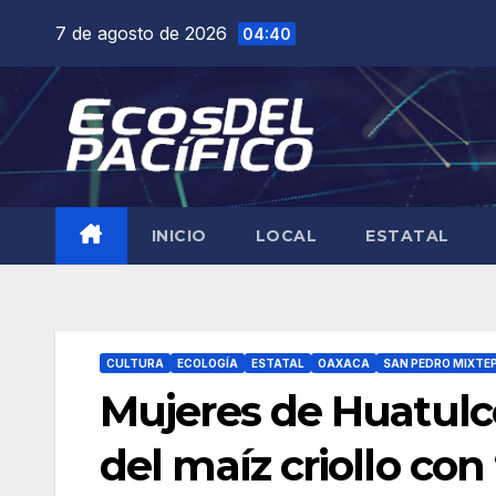
Saltar
7 de agosto de 2026
04:40
al
contenido
INICIO
LOCAL
ESTATAL
CULTURA
ECOLOGÍA
ESTATAL
OAXACA
SAN PEDRO MIXTE
Mujeres de Huatulco
del maíz criollo con