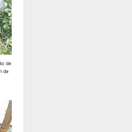
io de
n de