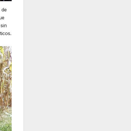
l de
ue
 sin
icos.