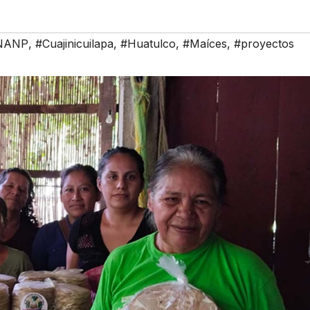
NANP
,
#Cuajinicuilapa
,
#Huatulco
,
#Maíces
,
#proyectos