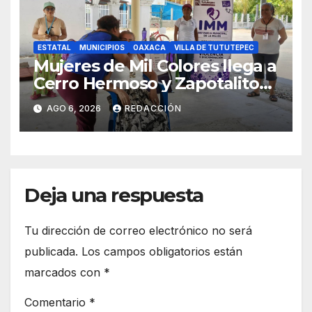
ESTATAL
MUNICIPIOS
OAXACA
VILLA DE TUTUTEPEC
Mujeres de Mil Colores llega a
Cerro Hermoso y Zapotalito
para fortalecer redes de
AGO 6, 2026
REDACCIÓN
apoyo y prevenir violencias
Deja una respuesta
Tu dirección de correo electrónico no será
publicada.
Los campos obligatorios están
marcados con
*
Comentario
*