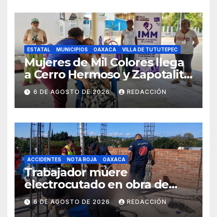
ESTATAL
MUNICIPIOS
OAXACA
VILLA DE TUTUTEPEC
Mujeres de Mil Colores llega
a Cerro Hermoso y Zapotalito
para fortalecer redes de
6 DE AGOSTO DE 2026
REDACCIÓN
apoyo y prevenir violencias
ACCIDENTES
NOTA ROJA
OAXACA
Trabajador muere
electrocutado en obra de
Soledad Etla; dos jóvenes
6 DE AGOSTO DE 2026
REDACCIÓN
resultan gravemente