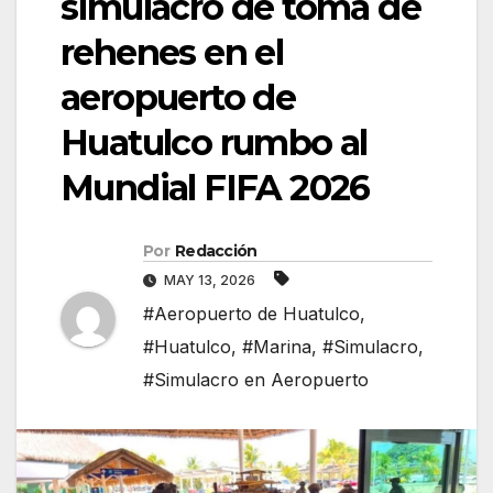
simulacro de toma de
rehenes en el
aeropuerto de
Huatulco rumbo al
Mundial FIFA 2026
Por
Redacción
MAY 13, 2026
#Aeropuerto de Huatulco
,
#Huatulco
,
#Marina
,
#Simulacro
,
#Simulacro en Aeropuerto