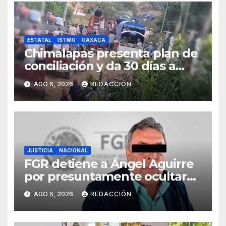
ESTATAL
ISTMO
OAXACA
Chimalapas presenta plan de
conciliación y da 30 días a
ejidos chiapanecos para
AGO 6, 2026
REDACCIÓN
definir situación territorial
JUSTICIA
NACIONAL
FGR detiene a Ángel Aguirre
por presuntamente ocultar
evidencias del caso
AGO 6, 2026
REDACCIÓN
Ayotzinapa