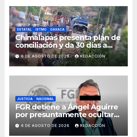
ESTATAL
ISTMO
OAXACA
Chimalapas presenta plan de
conciliación y da 30 días a
ejidos chiapanecos para
6 DE AGOSTO DE 2026
REDACCIÓN
definir situación territorial
JUSTICIA
NACIONAL
FGR detiene a Ángel Aguirre
por presuntamente ocultar
evidencias del caso
6 DE AGOSTO DE 2026
REDACCIÓN
Ayotzinapa