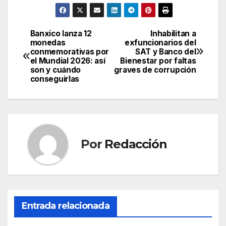
Banxico lanza 12
Inhabilitan a
Navegación
monedas
exfuncionarios del
conmemorativas por
SAT y Banco del
de
el Mundial 2026: así
Bienestar por faltas
son y cuándo
graves de corrupción
entradas
conseguirlas
Por
Redacción
Entrada relacionada