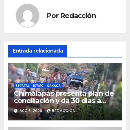
Por
Redacción
Entrada relacionada
ESTATAL
ISTMO
OAXACA
Chimalapas presenta plan de
conciliación y da 30 días a
ejidos chiapanecos para
AGO 6, 2026
REDACCIÓN
definir situación territorial