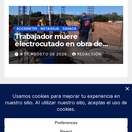
ACCIDENTES
NOTA ROJA
OAXACA
Trabajador muere
electrocutado en obra de
Soledad Etla; dos jóvenes
6 DE AGOSTO DE 2026
REDACCIÓN
resultan gravemente
lesionados