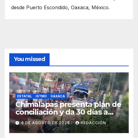
desde Puerto Escondido, Oaxaca, México.
You missed
ESTATAL
ISTMO
OAXACA
Chimalapas presenta plan de
conciliación y da 30 días a
ejidos chiapanecos para
6 DE AGOSTO DE 2026
REDACCIÓN
definir situación territorial