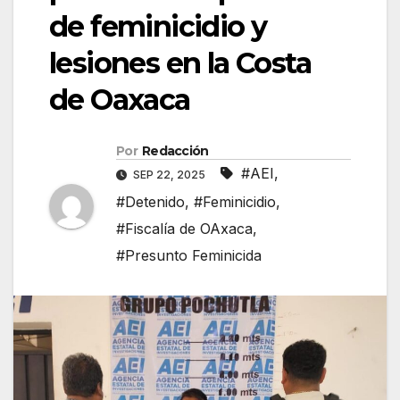
de feminicidio y
lesiones en la Costa
de Oaxaca
Por
Redacción
#AEI
,
SEP 22, 2025
#Detenido
,
#Feminicidio
,
#Fiscalía de OAxaca
,
#Presunto Feminicida