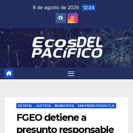
Saltar
8 de agosto de 2026
12:24
al
contenido
ESTATAL
JUSTICIA
MUNICIPIOS
SAN PEDRO POCHUTLA
FGEO detiene a
presunto responsable