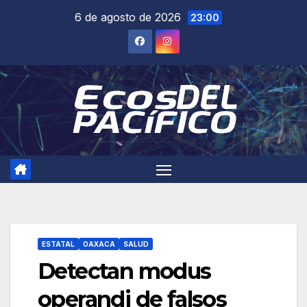
Saltar
6 de agosto de 2026
23:00
al
contenido
ESTATAL
OAXACA
SALUD
Detectan modus
operandi de falsos