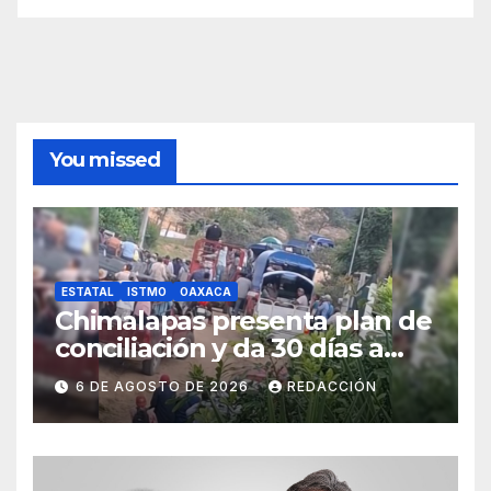
You missed
ESTATAL
ISTMO
OAXACA
Chimalapas presenta plan de
conciliación y da 30 días a
ejidos chiapanecos para
6 DE AGOSTO DE 2026
REDACCIÓN
definir situación territorial