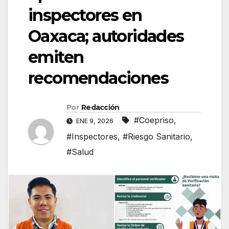
inspectores en
Oaxaca; autoridades
emiten
recomendaciones
Por
Redacción
#Coepriso
,
ENE 9, 2026
#Inspectores
,
#Riesgo Sanitario
,
#Salud