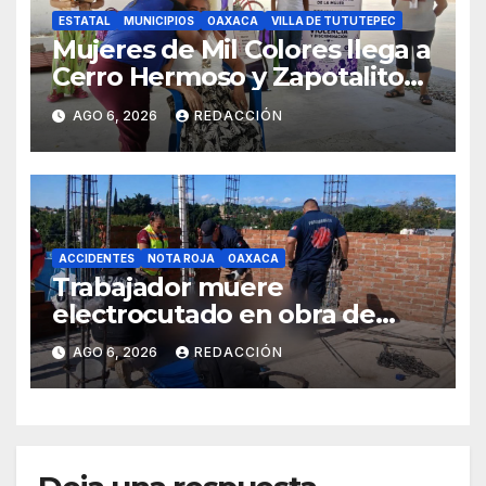
ESTATAL
MUNICIPIOS
OAXACA
VILLA DE TUTUTEPEC
Mujeres de Mil Colores llega a
Cerro Hermoso y Zapotalito
para fortalecer redes de
AGO 6, 2026
REDACCIÓN
apoyo y prevenir violencias
ACCIDENTES
NOTA ROJA
OAXACA
Trabajador muere
electrocutado en obra de
Soledad Etla; dos jóvenes
AGO 6, 2026
REDACCIÓN
resultan gravemente
lesionados