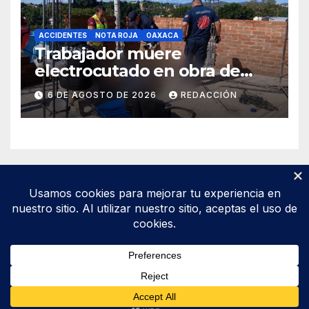
ACCIDENTES
NOTA ROJA
OAXACA
Trabajador muere
electrocutado en obra de
Soledad Etla; dos jóvenes
6 DE AGOSTO DE 2026
REDACCIÓN
resultan gravemente
lesionados
Funciona gracias a WordPress
|
Tema: Newsup de
Themeansar