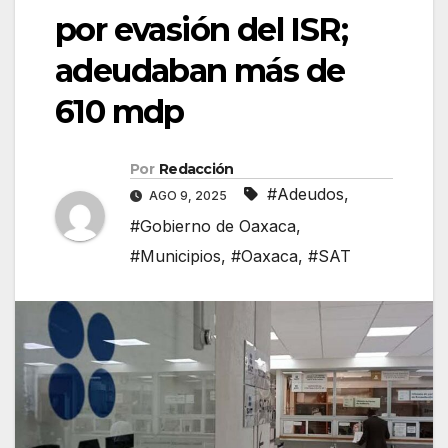
por evasión del ISR;
adeudaban más de
610 mdp
Por
Redacción
#Adeudos
,
AGO 9, 2025
#Gobierno de Oaxaca
,
#Municipios
,
#Oaxaca
,
#SAT