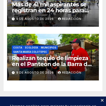
Más de 41 mil aspirantes se
registran en 24 horas para
repetir examen de la UNAM
9 DE AGOSTO DE 2026
REDACCIÓN
COSTA
ECOLOGÍA
MUNICIPIOS
SANTA MARÍA COLOTEPEC
Realizan tequio de limpieza
en el Panteón de la Barra de
Colotepec
9 DE AGOSTO DE 2026
REDACCIÓN