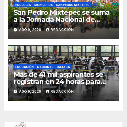
ECOLOGÍA
MUNICIPIOS
SAN PEDRO MIXTEPEC
San Pedro Mixtepec se suma
a la Jornada Nacional de
Reforestación 2026
AGO 9, 2026
REDACCIÓN
EDUCACIÓN
NACIONAL
OAXACA
Más de 41 mil aspirantes se
registran en 24 horas para
repetir examen de la UNAM
AGO 9, 2026
REDACCIÓN