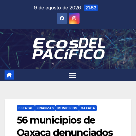
Saltar
9 de agosto de 2026
21:53
al
contenido
ESTATAL
FINANZAS
MUNICIPIOS
OAXACA
56 municipios de
Oaxaca denunciados