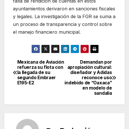
falta de rendición de cuentas en estos
ayuntamientos derivaron en sanciones fiscales
y legales. La investigación de la FGR se suma a
un proceso de transparencia y control sobre
el manejo financiero municipal.
Mexicana de Aviación
Demandan por
Navegación
refuerza su flota con
apropiación cultural:
la llegada de su
diseñador y Adidas
de
segundo Embraer
reconoce uso
E195-E2
indebido de “Oaxaca”
entradas
en modelo de
sandalia