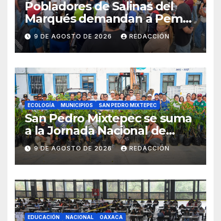
Pobladores de Salinas del
Marqués demandan a Pemex
por derrames de petróleo en
9 DE AGOSTO DE 2026
REDACCIÓN
Salina Cruz
ECOLOGÍA
MUNICIPIOS
SAN PEDRO MIXTEPEC
San Pedro Mixtepec se suma
a la Jornada Nacional de
Reforestación 2026
9 DE AGOSTO DE 2026
REDACCIÓN
EDUCACIÓN
NACIONAL
OAXACA